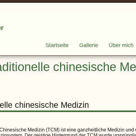
er
Startseite
Gallerie
Über mich
aditionelle chinesische Me
nelle chinesische Medizin
 Chinesische Medizin (TCM) ist eine ganzheitliche Medizin und 
izinsystem. Der geistige Hintergrund der TCM wurde ursprüngli